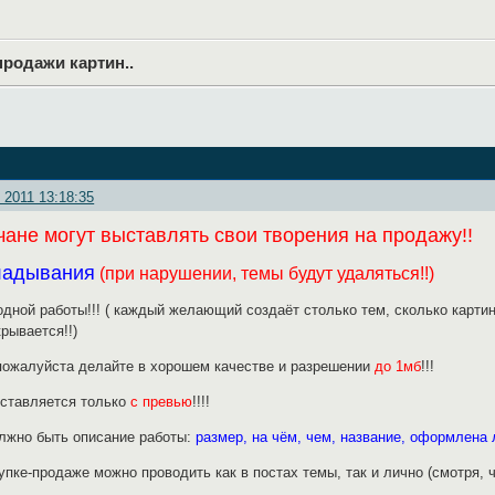
родажи картин..
 2011 13:18:35
ане могут выставлять свои творения на продажу!!
ладывания
(при нарушении, темы будут удаляться!!)
одной работы!!! ( каждый желающий создаёт столько тем, сколько картин
крывается!!)
 пожалуйста делайте в хорошем качестве и разрешении
до 1мб
!!!
ыставляется только
с превью
!!!!
олжно быть описание работы:
размер, на чём, чем, название, оформлена л
упке-продаже можно проводить как в постах темы, так и лично (смотря, 