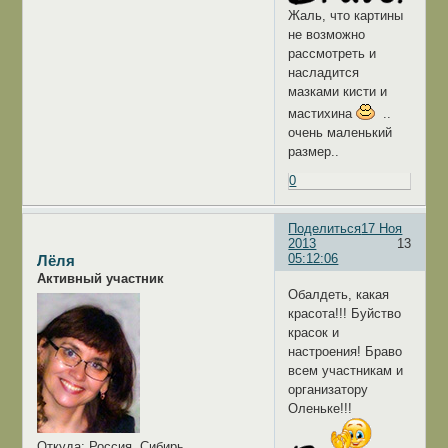
Жаль, что картины
не возможно
рассмотреть и
насладится
мазками кисти и
мастихина
..
очень маленький
размер..
0
Поделиться
17 Ноя
2013
13
05:12:06
Лёля
Активный участник
Обалдеть, какая
красота!!! Буйство
красок и
настроения! Браво
всем участникам и
организатору
Оленьке!!!
Откуда:
Россия, Сибирь.