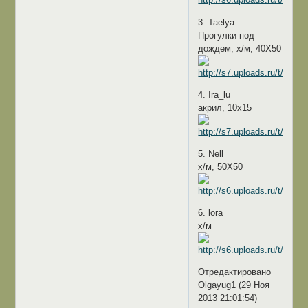
3. Taelya
Прогулки под
дождем, х/м, 40Х50
4. Ira_lu
акрил, 10х15
5. Nell
х/м, 50Х50
6. lora
х/м
Отредактировано
Olgayug1 (29 Ноя
2013 21:01:54)