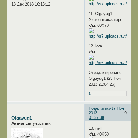
18 Дек 2018 16:13:12
11. Olgayug1
У стен монастыря,
х/м, 60Х70
12. lora
х/м
Отредактировано
Olgayug1 (29 Ноя
2013 21:04:25)
0
Поделиться
17 Ноя
2013
9
01:37:39
Olgayug1
Активный участник
13. nell
х/м, 40Х50