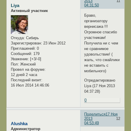
2013
11
04:31:50
Liya
Активный участник
Браво,
организатору
вернисажа !!!
Огромное спасибо
участникам!
Откуда:
Сибирь
Зарегистрирован
: 23 Июн 2012
Получила ни с чем
Приглашений:
0
не сравнимое
Сообщений:
179
удовольствие! (
Уважение:
[+3/-0]
жаль, что смайлики
Пол:
Женский
не вставить с
Провел на форуме:
мобильного)
12 дней 2 часа
Последний визит:
Отредактировано
16 Июл 2014 14:46:06
Liya (17 Ноя 2013
04:37:28)
0
Поделиться
17 Ноя
2013
12
04:53:49
Alushka
Администратор