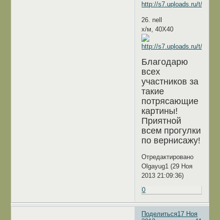
26. nell
х/м, 40Х40
Благодарю
всех
участников за
такие
потрясающие
картины!
Приятной
всем прогулки
по вернисажу!
Отредактировано
Olgayug1 (29 Ноя
2013 21:09:36)
0
Поделиться
17 Ноя