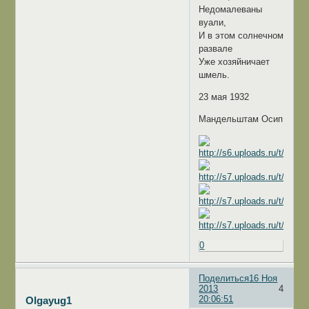
Недомалеваны
вуали,
И в этом солнечном
развале
Уже хозяйничает
шмель.
23 мая 1932
Мандельштам Осип
0
Поделиться
16 Ноя
2013
4
20:06:51
Olgayug1