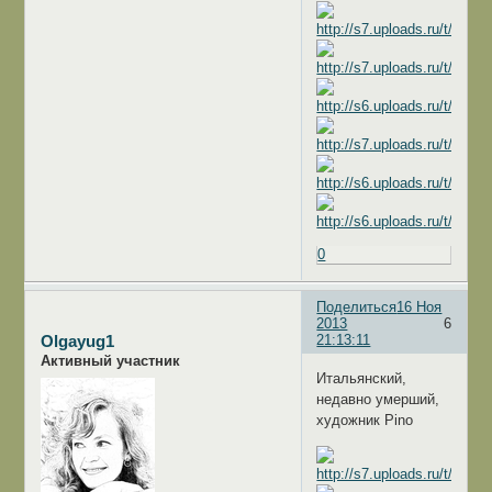
0
Поделиться
16 Ноя
2013
6
21:13:11
Olgayug1
Активный участник
Итальянский,
недавно умерший,
художник Pino