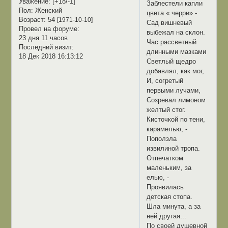
Уважение:
[+18/-1]
Заблестели капли
Пол:
Женский
цвета « черри» -
Возраст:
54
[1971-10-10]
Сад вишневый
Провел на форуме:
выбежал на склон.
23 дня 11 часов
Час рассветный
Последний визит:
длинными мазками
18 Дек 2018 16:13:12
Светлый щедро
добавлял, как мог,
И, согретый
первыми лучами,
Созревал лимоном
желтый стог.
Кисточкой по тени,
карамелью, -
Поползла
извилиной тропа.
Отпечатком
маленьким, за
елью, -
Проявилась
детская стопа.
Шла минута, а за
ней другая...
По своей душевной