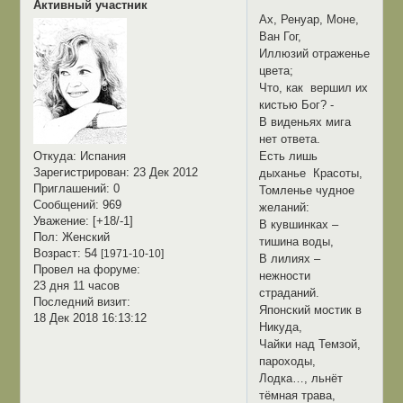
Активный участник
Ах, Ренуар, Моне,
Ван Гог,
Иллюзий отраженье
цвета;
Что, как вершил их
кистью Бог? -
В виденьях мига
нет ответа.
Есть лишь
Откуда:
Испания
Зарегистрирован
: 23 Дек 2012
дыханье Красоты,
Приглашений:
0
Томленье чудное
Сообщений:
969
желаний:
Уважение:
[+18/-1]
В кувшинках –
Пол:
Женский
тишина воды,
Возраст:
54
[1971-10-10]
В лилиях –
Провел на форуме:
нежности
23 дня 11 часов
страданий.
Последний визит:
Японский мостик в
18 Дек 2018 16:13:12
Никуда,
Чайки над Темзой,
пароходы,
Лодка…, льнёт
тёмная трава,