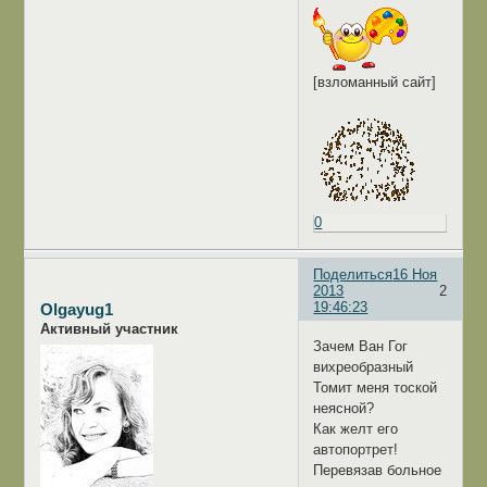
[взломанный сайт]
0
Поделиться
16 Ноя
2013
2
19:46:23
Olgayug1
Активный участник
Зачем Ван Гог
вихреобразный
Томит меня тоской
неясной?
Как желт его
автопортрет!
Перевязав больное