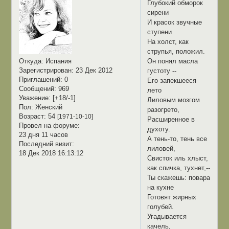
Глубокий обморок
сирени
И красок звучные
ступени
На холст, как
струпья, положил.
Он понял масла
Откуда:
Испания
Зарегистрирован
: 23 Дек 2012
густоту --
Приглашений:
0
Его запекшееся
Сообщений:
969
лето
Уважение:
[+18/-1]
Лиловым мозгом
Пол:
Женский
разогрето,
Возраст:
54
[1971-10-10]
Расширенное в
Провел на форуме:
духоту.
23 дня 11 часов
А тень-то, тень все
Последний визит:
лиловей,
18 Дек 2018 16:13:12
Свисток иль хлыст,
как спичка, тухнет,--
Ты скажешь: повара
на кухне
Готовят жирных
голубей.
Угадывается
качель,