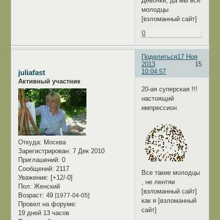
Девочки, да мы все
молодцы
[взломанный сайт]
0
Поделиться
17 Ноя
2013
15
10:04:57
juliafast
Активный участник
20-ая суперская !!!
настоящий
импрессион
Откуда:
Москва
Зарегистрирован
: 7 Дек 2010
Приглашений:
0
Сообщений:
2117
Все такие молодцы
Уважение:
[+12/-0]
, не лентяи
Пол:
Женский
[взломанный сайт]
Возраст:
49
[1977-04-05]
как я [взломанный
Провел на форуме:
сайт]
19 дней 13 часов