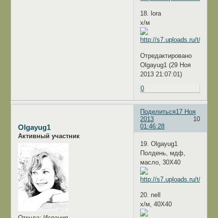
18. lora
х/м
Отредактировано
Olgayug1 (29 Ноя
2013 21:07:01)
0
Поделиться
17 Ноя
2013
10
01:46:28
Olgayug1
Активный участник
19. Olgayug1
Полдень, мдф,
масло, 30Х40
20. nell
х/м, 40Х40
Откуда:
Испания