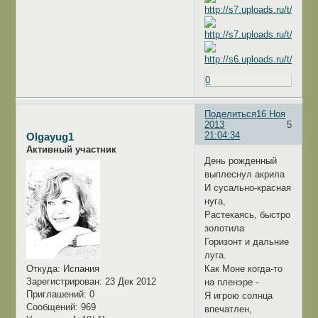
0
Поделиться
16 Ноя
2013
5
21:04:34
Olgayug1
Активный участник
День рожденный
выплеснул акрила
И сусально-красная
нуга,
Растекаясь, быстро
золотила
Горизонт и дальние
луга.
Как Моне когда-то
Откуда:
Испания
Зарегистрирован
: 23 Дек 2012
на пленэре -
Приглашений:
0
Я игрою солнца
Сообщений:
969
впечатлен,