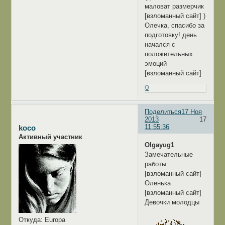
маловат размерчик
[взломанный сайт] )
Олечка, спасибо за
подготовку! день
начался с
положительных
эмоций
[взломанный сайт]
0
Поделиться
17 Ноя
2013
17
11:55:36
koco
Активный участник
Olgayug1
Замечательные
работы
[взломанный сайт]
Оленька
[взломанный сайт]
Девочки молодцы
Откуда:
Europa