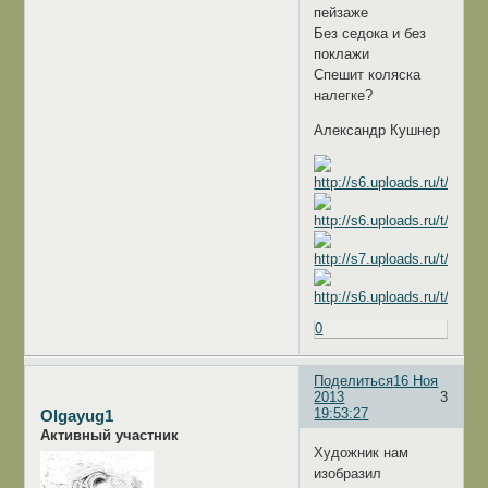
пейзаже
Без седока и без
поклажи
Спешит коляска
налегке?
Александр Кушнер
0
Поделиться
16 Ноя
2013
3
19:53:27
Olgayug1
Активный участник
Художник нам
изобразил