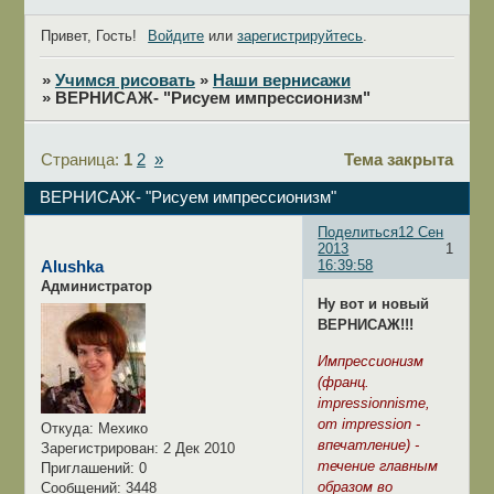
Привет, Гость!
Войдите
или
зарегистрируйтесь
.
»
Учимся рисовать
»
Наши вернисажи
»
ВЕРНИСАЖ- "Рисуем импрессионизм"
Страница:
1
2
»
Тема закрыта
ВЕРНИСАЖ- "Рисуем импрессионизм"
Поделиться
12 Сен
2013
1
16:39:58
Alushka
Администратор
Ну вот и новый
ВЕРНИСАЖ!!!
Импрессионизм
(франц.
impressionnisme,
от impression -
Откуда:
Мехико
впечатление) -
Зарегистрирован
: 2 Дек 2010
течение главным
Приглашений:
0
образом во
Сообщений:
3448