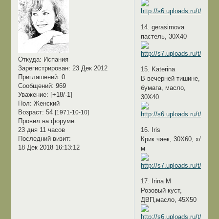
14. gerasimova
пастель, 30Х40
Откуда:
Испания
Зарегистрирован
: 23 Дек 2012
15. Katerina
Приглашений:
0
В вечерней тишине,
Сообщений:
969
бумага, масло,
Уважение:
[+18/-1]
30Х40
Пол:
Женский
Возраст:
54
[1971-10-10]
Провел на форуме:
23 дня 11 часов
16. Iris
Последний визит:
Крик чаек, 30Х60, х/
18 Дек 2018 16:13:12
м
17. Irina M
Розовый куст,
ДВП,масло, 45Х50