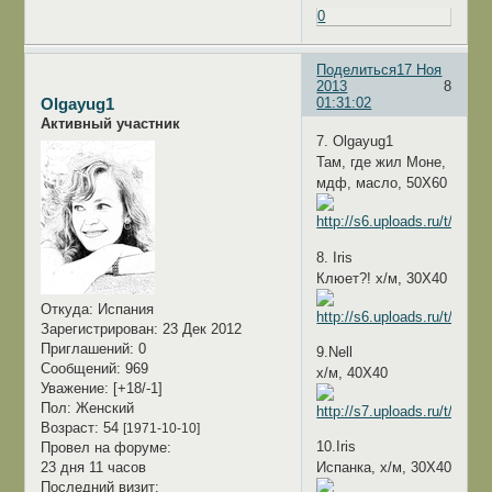
0
Поделиться
17 Ноя
2013
8
01:31:02
Olgayug1
Активный участник
7. Olgayug1
Там, где жил Моне,
мдф, масло, 50Х60
8. Iris
Клюет?! х/м, 30Х40
Откуда:
Испания
Зарегистрирован
: 23 Дек 2012
Приглашений:
0
9.Nell
Сообщений:
969
х/м, 40Х40
Уважение:
[+18/-1]
Пол:
Женский
Возраст:
54
[1971-10-10]
10.Iris
Провел на форуме:
23 дня 11 часов
Испанка, х/м, 30Х40
Последний визит: