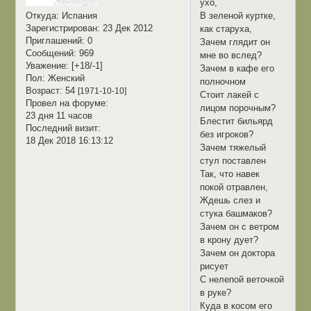
ухо,
В зеленой куртке,
Откуда:
Испания
Зарегистрирован
: 23 Дек 2012
как старуха,
Приглашений:
0
Зачем глядит он
Сообщений:
969
мне во вслед?
Уважение:
[+18/-1]
Зачем в кафе его
Пол:
Женский
полночном
Возраст:
54
[1971-10-10]
Стоит лакей с
Провел на форуме:
лицом порочным?
23 дня 11 часов
Блестит бильярд
Последний визит:
без игроков?
18 Дек 2018 16:13:12
Зачем тяжелый
стул поставлен
Так, что навек
покой отравлен,
Ждешь слез и
стука башмаков?
Зачем он с ветром
в крону дует?
Зачем он доктора
рисует
С нелепой веточкой
в руке?
Куда в косом его